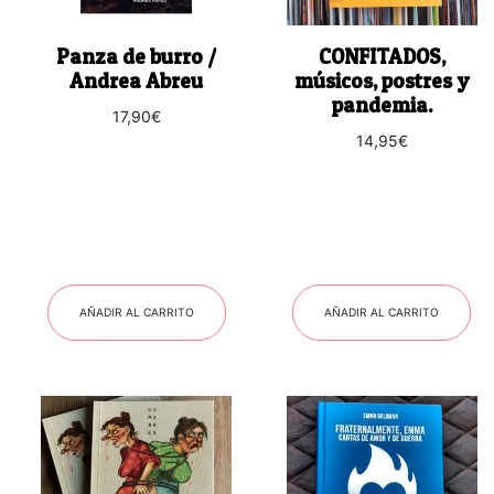
Panza de burro /
CONFITADOS,
Andrea Abreu
músicos, postres y
pandemia.
17,90
€
14,95
€
AÑADIR AL CARRITO
AÑADIR AL CARRITO