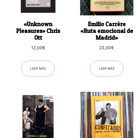
«Unknown
Emilio Carrère
Pleasures» Chris
«Ruta emocional de
Ott
Madrid»
12,00
€
23,00
€
LEER MÁS
LEER MÁS