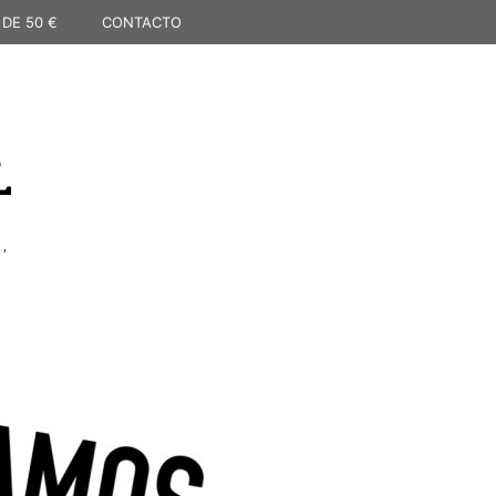
 DE 50 €
CONTACTO
L
,