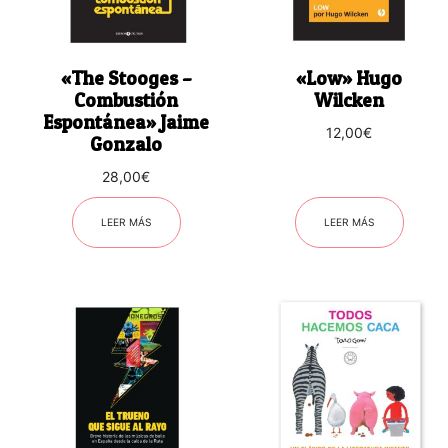
«The Stooges –
«Low» Hugo
Combustión
Wilcken
Espontánea» Jaime
12,00
€
Gonzalo
28,00
€
LEER MÁS
LEER MÁS