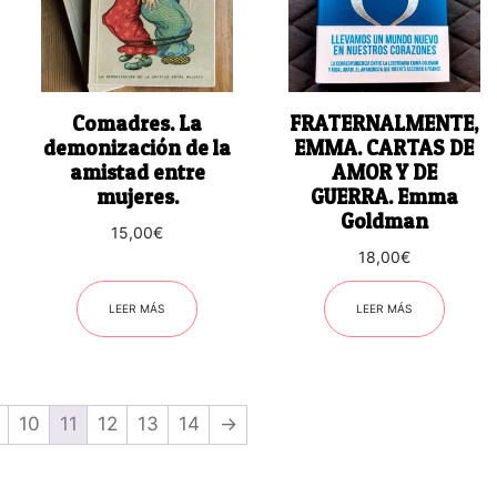
Comadres. La
FRATERNALMENTE,
demonización de la
EMMA. CARTAS DE
amistad entre
AMOR Y DE
mujeres.
GUERRA. Emma
Goldman
15,00
€
18,00
€
LEER MÁS
LEER MÁS
10
11
12
13
14
→