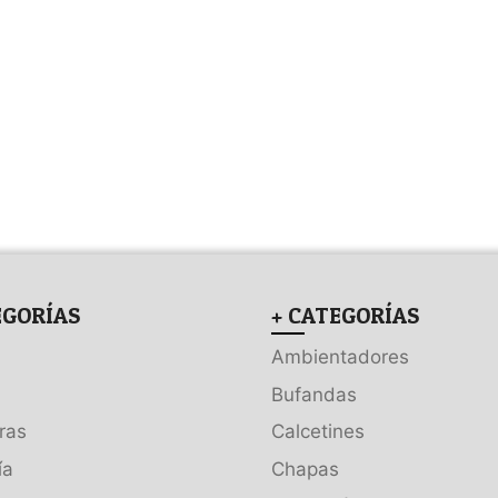
EGORÍAS
+ CATEGORÍAS
Ambientadores
Bufandas
ras
Calcetines
ía
Chapas