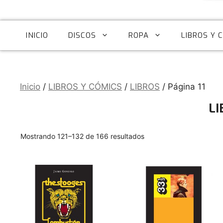
INICIO
DISCOS
ROPA
LIBROS Y 
Inicio
/
LIBROS Y CÓMICS
/
LIBROS
/ Página 11
LI
Ordenado
Mostrando 121–132 de 166 resultados
por
los
últimos