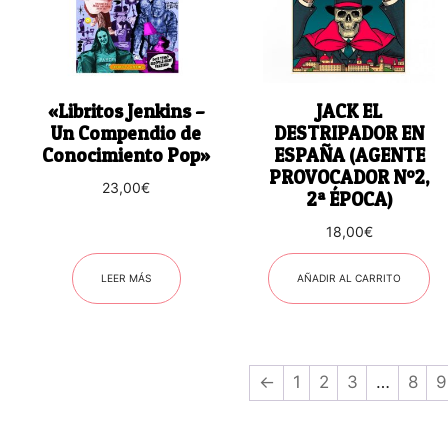
«Libritos Jenkins –
JACK EL
Un Compendio de
DESTRIPADOR EN
Conocimiento Pop»
ESPAÑA (AGENTE
PROVOCADOR Nº2,
23,00
€
2ª ÉPOCA)
18,00
€
LEER MÁS
AÑADIR AL CARRITO
←
1
2
3
…
8
9