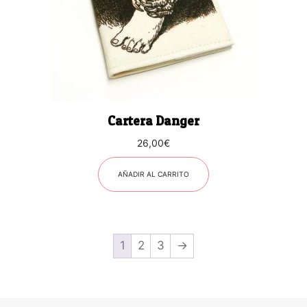
Cartera Danger
26,00
€
AÑADIR AL CARRITO
1
2
3
→