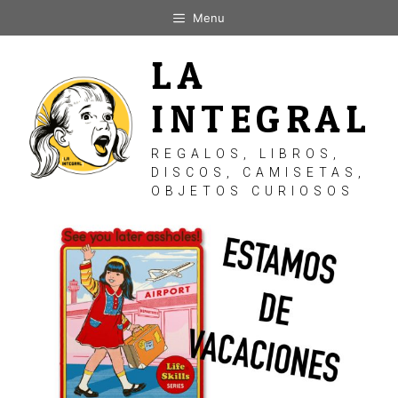
Saltar
Menu
al
contenido
LA
INTEGRAL
REGALOS, LIBROS,
DISCOS, CAMISETAS,
OBJETOS CURIOSOS