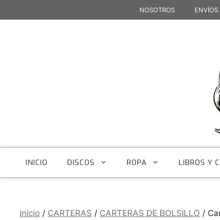
Saltar
NOSOTROS
ENVÍOS
al
contenido
INICIO
DISCOS
ROPA
LIBROS Y 
Inicio
/
CARTERAS
/
CARTERAS DE BOLSILLO
/ Ca