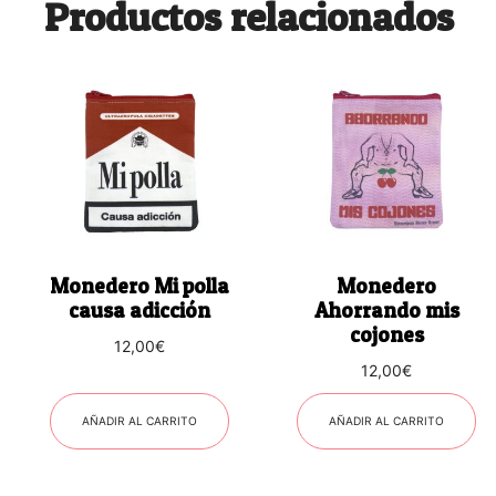
Productos relacionados
Monedero Mi polla
Monedero
causa adicción
Ahorrando mis
cojones
12,00
€
12,00
€
AÑADIR AL CARRITO
AÑADIR AL CARRITO