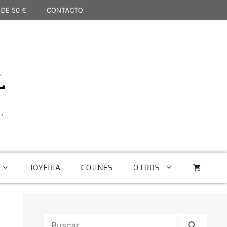
 DE 50 €
CONTACTO
L
,
JOYERÍA
COJINES
OTROS
Buscar: