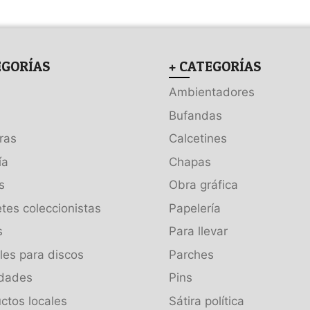
EGORÍAS
+ CATEGORÍAS
Ambientadores
Bufandas
ras
Calcetines
ía
Chapas
s
Obra gráfica
tes coleccionistas
Papelería
s
Para llevar
es para discos
Parches
dades
Pins
ctos locales
Sátira política