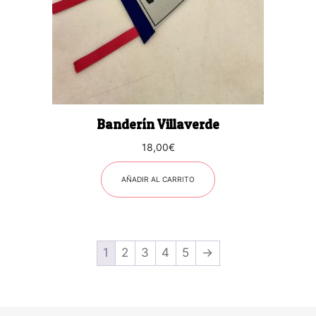
Banderín Villaverde
18,00
€
AÑADIR AL CARRITO
1
2
3
4
5
→