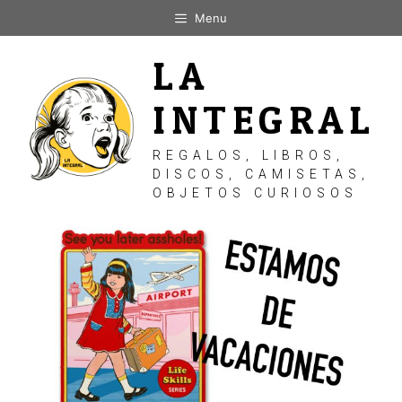
Saltar
Menu
al
contenido
LA
INTEGRAL
REGALOS, LIBROS,
DISCOS, CAMISETAS,
OBJETOS CURIOSOS