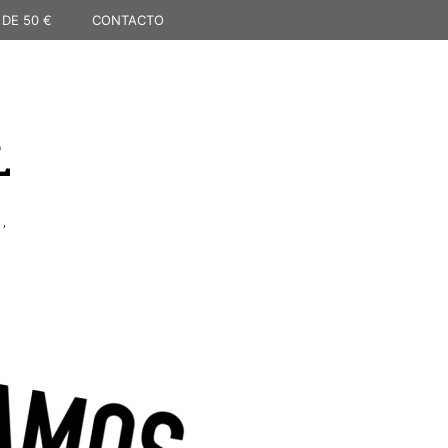
 DE 50 €
CONTACTO
L
,