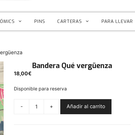
CÓMICS
PINS
CARTERAS
PARA LLEVAR
vergüenza
Bandera Qué vergüenza
18,00
€
Disponible para reserva
-
+
Añadir al carrito
Bandera
Qué
vergüenza
cantidad