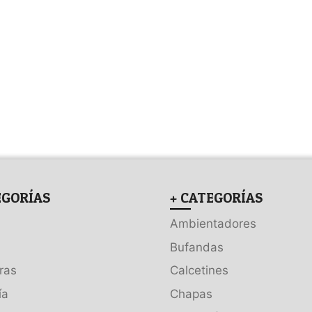
EGORÍAS
+ CATEGORÍAS
Ambientadores
Bufandas
ras
Calcetines
ía
Chapas