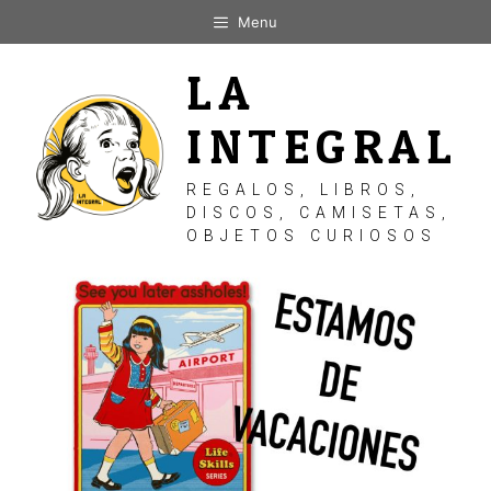
Saltar
Menu
al
contenido
LA
INTEGRAL
REGALOS, LIBROS,
DISCOS, CAMISETAS,
OBJETOS CURIOSOS