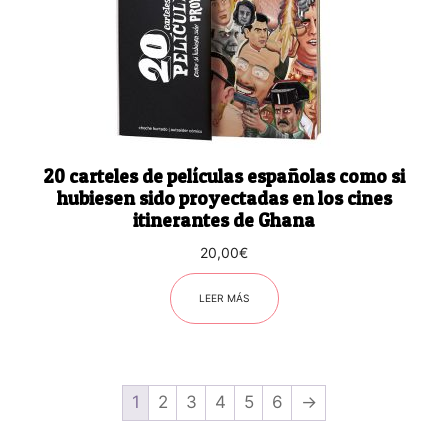
20 carteles de películas españolas como si
hubiesen sido proyectadas en los cines
itinerantes de Ghana
20,00
€
LEER MÁS
1
2
3
4
5
6
→