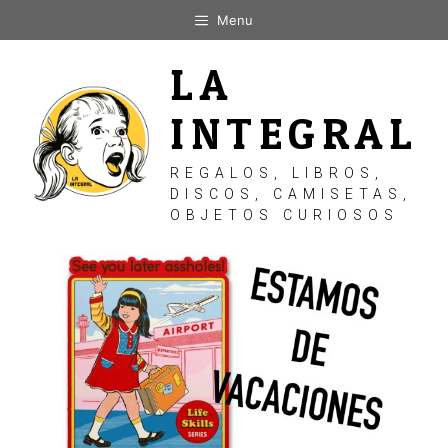
Saltar
Menu
al
contenido
LA
INTEGRAL
REGALOS, LIBROS,
DISCOS, CAMISETAS,
OBJETOS CURIOSOS