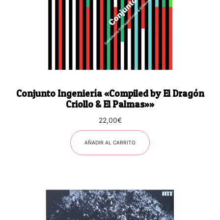
Conjunto Ingenier​í​a «Compiled by El Drag​ó​n
Criollo & El Palmas»»
22,00
€
AÑADIR AL CARRITO