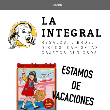
Saltar
Menu
al
contenido
LA
INTEGRAL
REGALOS, LIBROS,
DISCOS, CAMISETAS,
OBJETOS CURIOSOS