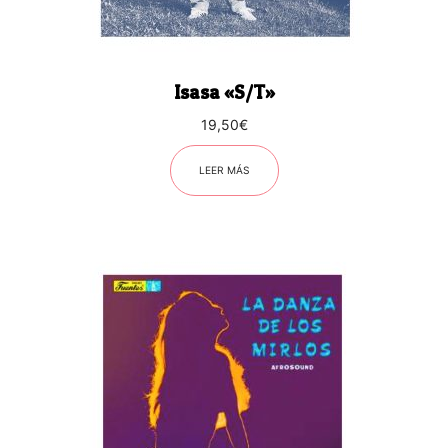
Isasa «S/T»
19,50
€
LEER MÁS