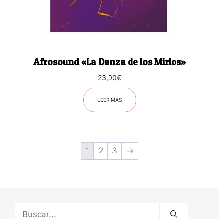
Afrosound «La Danza de los Mirlos»
23,00
€
LEER MÁS
1
2
3
→
Buscar: