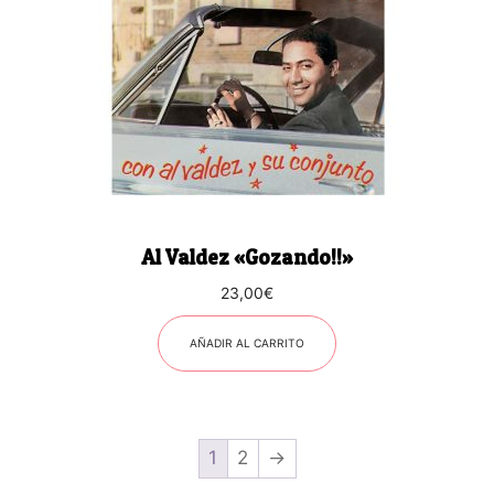
Al Valdez «Gozando!!»
23,00
€
AÑADIR AL CARRITO
1
2
→