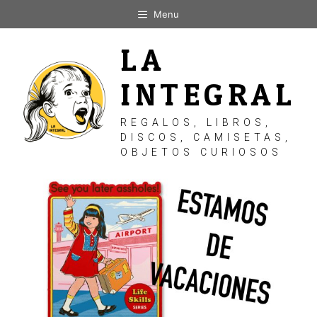
Saltar
Menu
al
contenido
LA
INTEGRAL
REGALOS, LIBROS,
DISCOS, CAMISETAS,
OBJETOS CURIOSOS