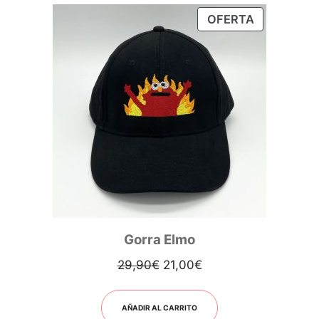
PRODUCT
OFERTA
EN
OFERTA
Gorra Elmo
El
El
29,90
€
21,00
€
precio
precio
original
actual
AÑADIR AL CARRITO
era:
es: