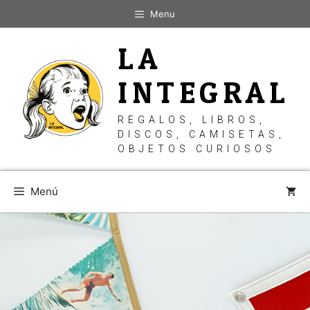
Saltar
Menu
al
contenido
LA
INTEGRAL
REGALOS, LIBROS,
DISCOS, CAMISETAS,
OBJETOS CURIOSOS
Menú