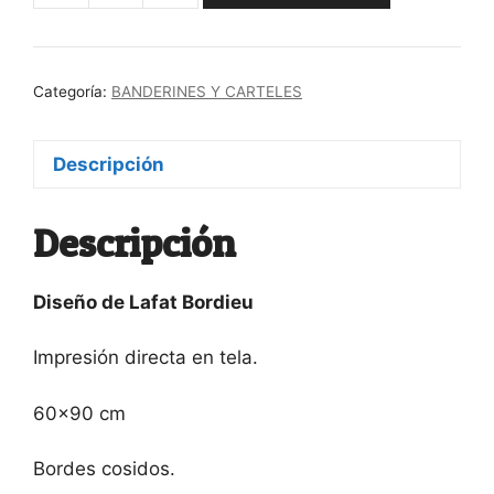
Enamoradx
de
mis
Categoría:
BANDERINES Y CARTELES
amigues
cantidad
Descripción
Descripción
Diseño de Lafat Bordieu
Impresión directa en tela.
60×90 cm
Bordes cosidos.