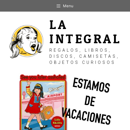
Saltar
Menu
al
contenido
LA
INTEGRAL
REGALOS, LIBROS,
DISCOS, CAMISETAS,
OBJETOS CURIOSOS