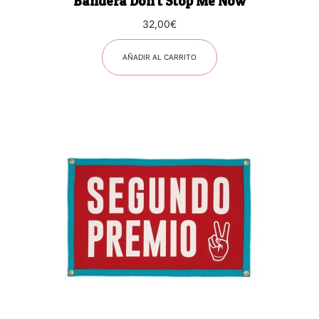
Bandera Don’t Stop Me Now
32,00
€
AÑADIR AL CARRITO