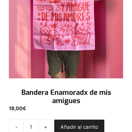
Bandera Enamoradx de mis
amigues
18,00
€
-
+
Añadir al carrito
Bandera