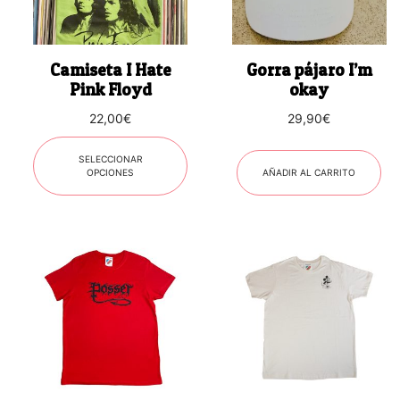
Las
opciones
se
Camiseta I Hate
Gorra pájaro I’m
pueden
Pink Floyd
okay
elegir
22,00
€
29,90
€
en
la
SELECCIONAR
página
OPCIONES
AÑADIR AL CARRITO
de
producto
Este
Este
producto
producto
tiene
tiene
múltiples
múltiples
variantes.
variantes.
Las
Las
opciones
opciones