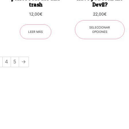
elegir
trash
Devil?
en
12,00
€
22,00
€
la
página
SELECCIONAR
de
LEER MÁS
OPCIONES
producto
4
5
→