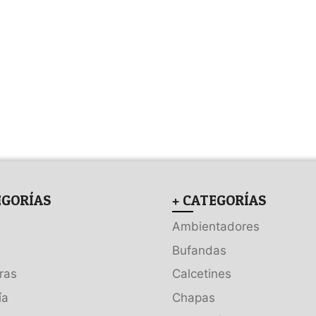
EGORÍAS
+ CATEGORÍAS
Ambientadores
Bufandas
ras
Calcetines
ía
Chapas