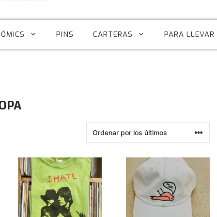
CÓMICS
PINS
CARTERAS
PARA LLEVAR
OPA
Este
producto
tiene
múltiples
variantes.