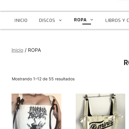
ROPA
INICIO
DISCOS
LIBROS Y 
Inicio
/ ROPA
R
Ordenado
Mostrando 1–12 de 55 resultados
por
los
Este
Este
últimos
producto
producto
tiene
tiene
múltiples
múltiples
variantes.
variantes.