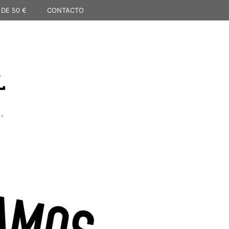
 DE 50 €
CONTACTO
L
,