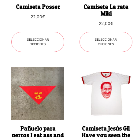
se
se
Camiseta Posser
Camiseta La rata
pueden
pueden
Miki
22,00
€
elegir
elegir
22,00
€
en
en
la
la
página
página
SELECCIONAR
SELECCIONAR
OPCIONES
OPCIONES
de
de
producto
producto
Este
producto
tiene
múltiples
variantes.
Las
opciones
se
Pañuelo para
Camiseta Jesús Gil
pueden
perros I eat ass and
Have you seen the