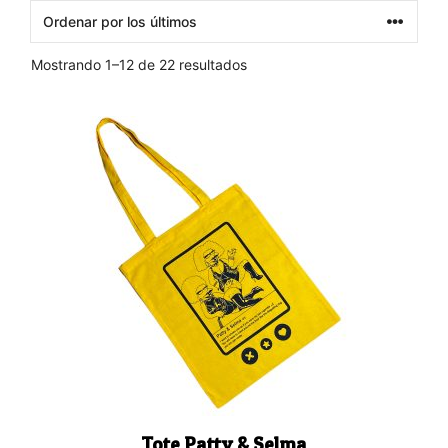
Ordenado
Mostrando 1–12 de 22 resultados
por
los
últimos
Tote Patty & Selma