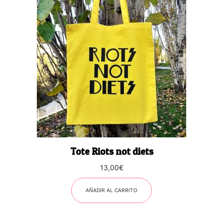
Tote Riots not diets
13,00
€
AÑADIR AL CARRITO