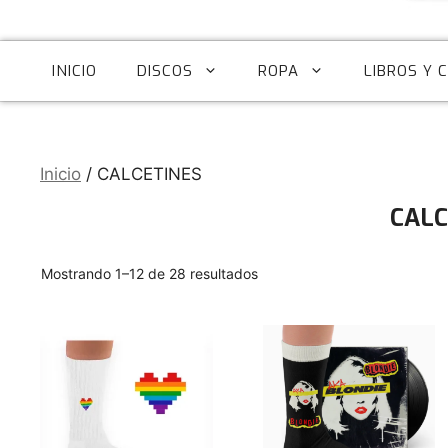
INICIO
DISCOS
ROPA
LIBROS Y 
Inicio
/ CALCETINES
CALC
Ordenado
Mostrando 1–12 de 28 resultados
por
los
Este
Este
últimos
producto
producto
tiene
tiene
múltiples
múltiples
variantes.
variantes.