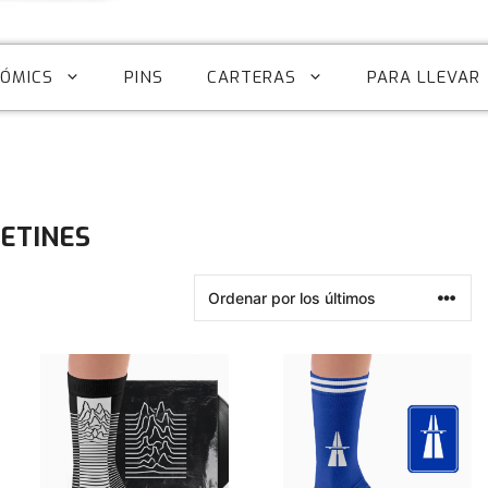
CÓMICS
PINS
CARTERAS
PARA LLEVAR
ETINES
Este
Este
producto
producto
tiene
tiene
múltiples
múltiples
variantes.
variantes.