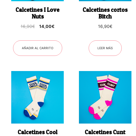
Calcetines I Love
Calcetines cortos
Nuts
Bitch
El
El
16,90
€
14,00
€
16,90
€
precio
precio
original
actual
era:
es:
AÑADIR AL CARRITO
LEER MÁS
16,90€.
14,00€.
Calcetines Cool
Calcetines Cunt