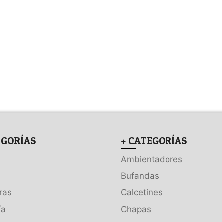
EGORÍAS
+ CATEGORÍAS
Ambientadores
Bufandas
ras
Calcetines
ía
Chapas