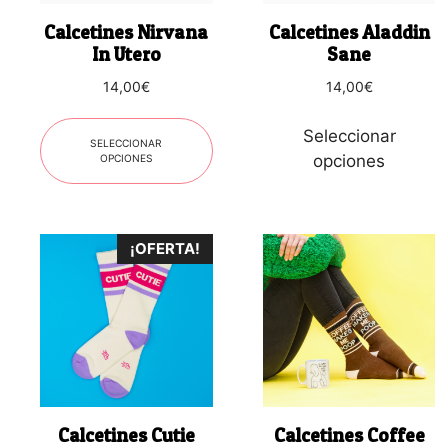
se
se
Calcetines Nirvana
Calcetines Aladdin
pueden
pueden
In Utero
Sane
elegir
elegir
14,00
€
14,00
€
en
en
la
la
Seleccionar
página
página
SELECCIONAR
opciones
OPCIONES
de
de
producto
producto
¡OFERTA!
Calcetines Cutie
Calcetines Coffee