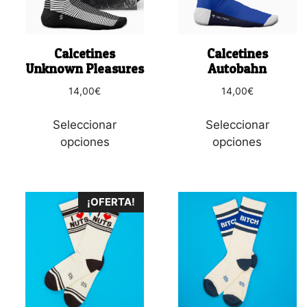
Las
Las
opciones
opciones
se
se
Calcetines
Calcetines
pueden
pueden
Unknown Pleasures
Autobahn
elegir
elegir
14,00
€
14,00
€
en
en
la
la
Seleccionar
Seleccionar
página
página
opciones
opciones
de
de
producto
producto
¡OFERTA!