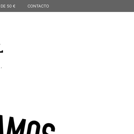
 DE 50 €
CONTACTO
L
,