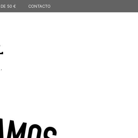
 DE 50 €
CONTACTO
L
,