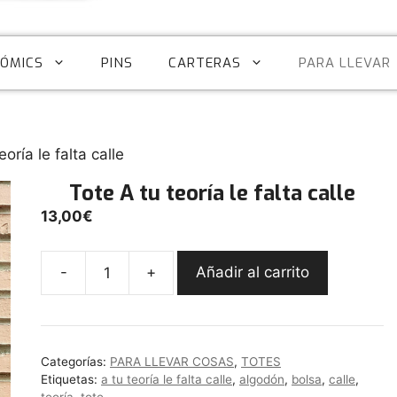
CÓMICS
PINS
CARTERAS
PARA LLEVAR
eoría le falta calle
Tote A tu teoría le falta calle
13,00
€
-
+
Añadir al carrito
Tote
A
tu
teoría
Categorías:
PARA LLEVAR COSAS
,
TOTES
le
Etiquetas:
a tu teoría le falta calle
,
algodón
,
bolsa
,
calle
,
falta
teoría
,
tote