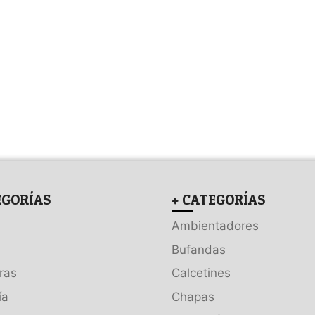
EGORÍAS
+ CATEGORÍAS
Ambientadores
Bufandas
ras
Calcetines
ía
Chapas