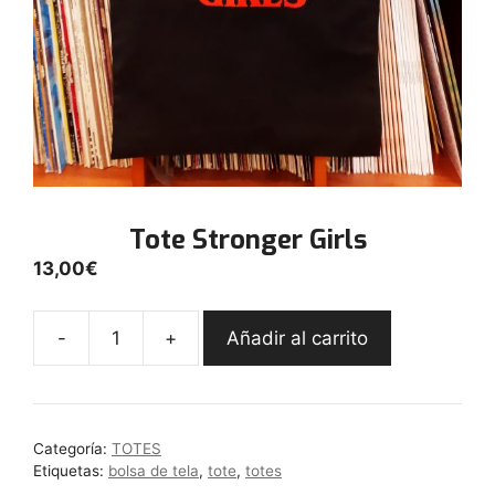
Tote Stronger Girls
13,00
€
-
+
Añadir al carrito
Tote
Stronger
Girls
cantidad
Categoría:
TOTES
Etiquetas:
bolsa de tela
,
tote
,
totes