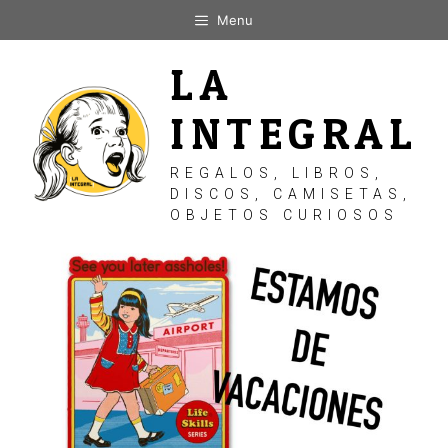
Saltar
Menu
al
contenido
LA
INTEGRAL
REGALOS, LIBROS,
DISCOS, CAMISETAS,
OBJETOS CURIOSOS