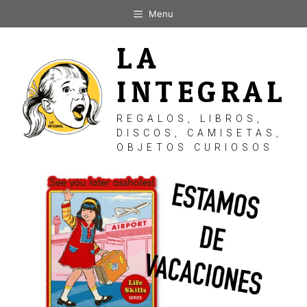
Saltar
Menu
al
contenido
LA
INTEGRAL
REGALOS, LIBROS,
DISCOS, CAMISETAS,
OBJETOS CURIOSOS