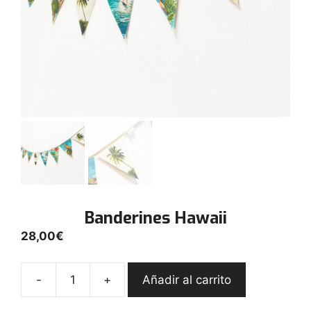
Banderines Hawaii
28,00
€
-
+
Añadir al carrito
Banderines
Hawaii