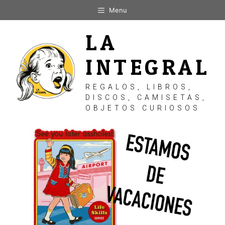
Saltar
Menu
al
contenido
LA
INTEGRAL
REGALOS, LIBROS,
DISCOS, CAMISETAS,
OBJETOS CURIOSOS