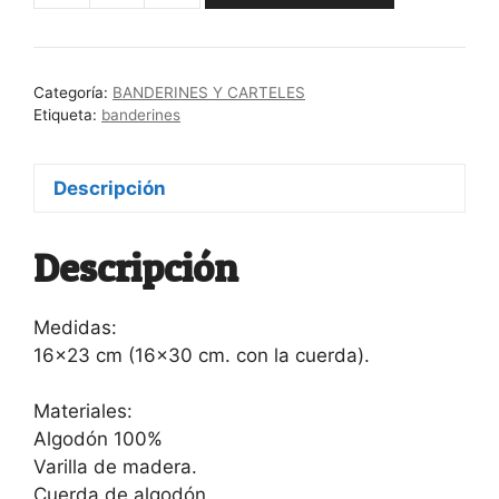
'Save
the
planet
Categoría:
BANDERINES Y CARTELES
kill
Etiqueta:
banderines
yourself'
cantidad
Descripción
Descripción
Medidas:
16×23 cm (16×30 cm. con la cuerda).
Materiales:
Algodón 100%
Varilla de madera.
Cuerda de algodón.