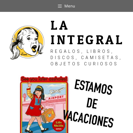
Saltar
Menu
al
contenido
LA
INTEGRAL
REGALOS, LIBROS,
DISCOS, CAMISETAS,
OBJETOS CURIOSOS