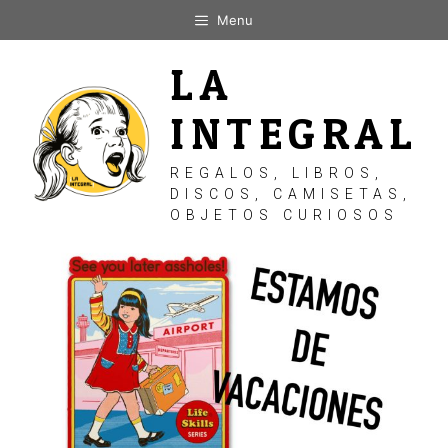
Saltar
Menu
al
contenido
LA
INTEGRAL
REGALOS, LIBROS,
DISCOS, CAMISETAS,
OBJETOS CURIOSOS