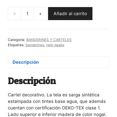
-
+
Añadir al carrito
Cartel
Welcome
to
Twin
Categoría:
BANDERINES Y CARTELES
Peaks
Etiquetas:
banderines
,
twin peaks
cantidad
Descripción
Descripción
Cartel decorativo. La tela es sarga sintética
estampada con tintes base agua, que además
cuentan con certificación OEKO-TEX clase 1.
Lado superior e inferior madera de color nogal.