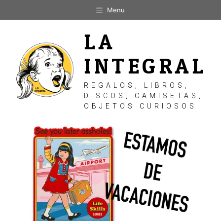
Saltar
Menu
al
contenido
LA
INTEGRAL
REGALOS, LIBROS,
DISCOS, CAMISETAS,
OBJETOS CURIOSOS