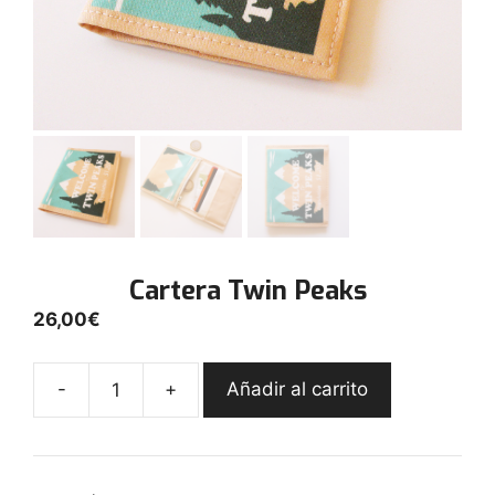
Cartera Twin Peaks
26,00
€
-
+
Añadir al carrito
Cartera
Twin
Peaks
cantidad