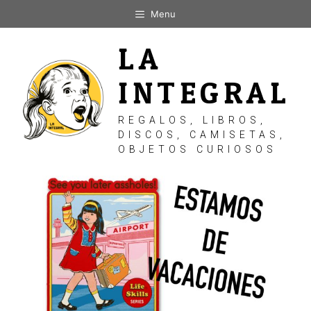
Saltar
Menu
al
contenido
LA
INTEGRAL
REGALOS, LIBROS,
DISCOS, CAMISETAS,
OBJETOS CURIOSOS