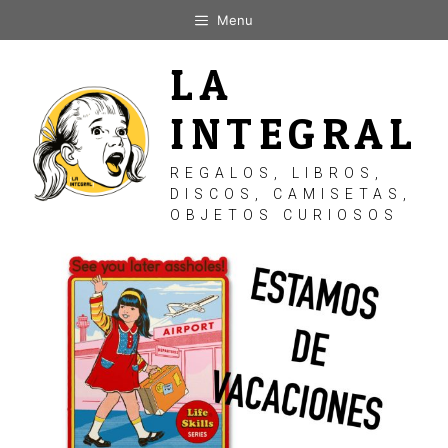
Saltar
Menu
al
contenido
LA
INTEGRAL
REGALOS, LIBROS,
DISCOS, CAMISETAS,
OBJETOS CURIOSOS