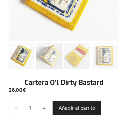
Cartera O’l Dirty Bastard
26,00
€
-
+
Añadir al carrito
Cartera
O'l
Dirty