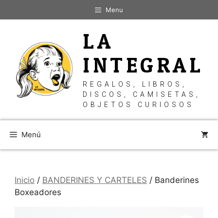
Saltar
Menu
al
contenido
LA
INTEGRAL
REGALOS, LIBROS,
DISCOS, CAMISETAS,
OBJETOS CURIOSOS
Menú
Inicio
/
BANDERINES Y CARTELES
/ Banderines
Boxeadores