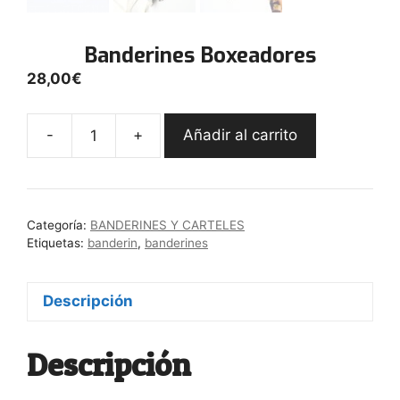
Banderines Boxeadores
28,00
€
-
+
Añadir al carrito
Banderines
Boxeadores
cantidad
Categoría:
BANDERINES Y CARTELES
Etiquetas:
banderin
,
banderines
Descripción
Descripción