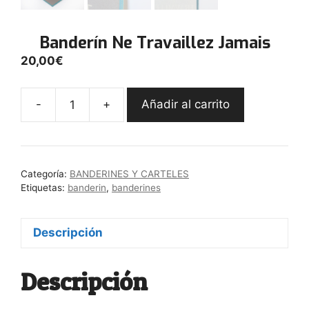
Banderín Ne Travaillez Jamais
20,00
€
-
+
Añadir al carrito
Banderín
Ne
Travaillez
Jamais
Categoría:
BANDERINES Y CARTELES
cantidad
Etiquetas:
banderin
,
banderines
Descripción
Descripción