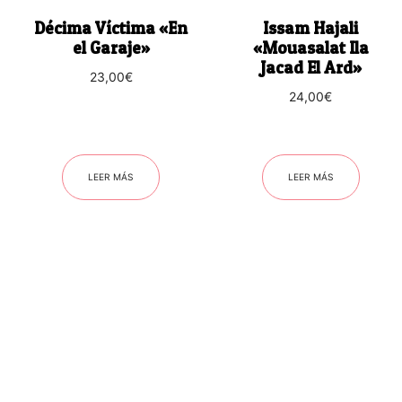
Décima Víctima «En
Issam Hajali
el Garaje»
«Mouasalat Ila
Jacad El Ard»
23,00
€
24,00
€
LEER MÁS
LEER MÁS