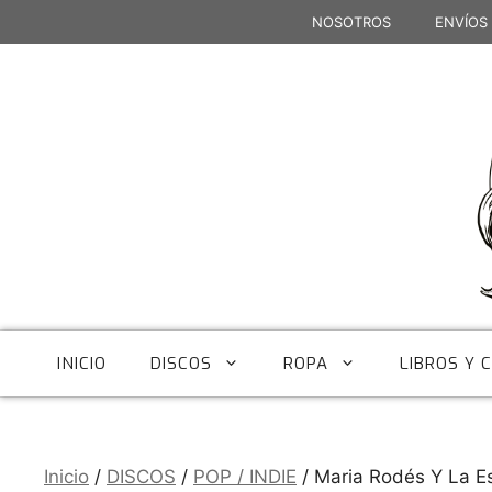
Saltar
NOSOTROS
ENVÍOS
al
contenido
INICIO
DISCOS
ROPA
LIBROS Y 
Inicio
/
DISCOS
/
POP / INDIE
/ Maria Rodés Y La Es