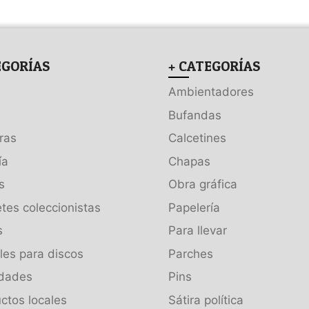
EGORÍAS
+ CATEGORÍAS
Ambientadores
Bufandas
ras
Calcetines
ía
Chapas
s
Obra gráfica
tes coleccionistas
Papelería
s
Para llevar
es para discos
Parches
dades
Pins
ctos locales
Sátira política