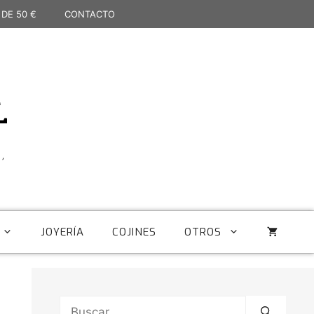
 DE 50 €
CONTACTO
L
,
JOYERÍA
COJINES
OTROS
Buscar: