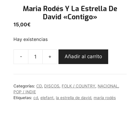
Maria Rodés Y La Estrella De
David «Contigo»
15,00
€
Hay existencias
-
+
Añadir al carrito
Maria
Rodés
Y
La
Categorías:
CD
,
DISCOS
,
FOLK / COUNTRY
,
NACIONAL
,
Estrella
POP / INDIE
De
Etiquetas:
cd
,
elefant
,
la estrella de david
,
maría rodés
David
"Contigo"
cantidad