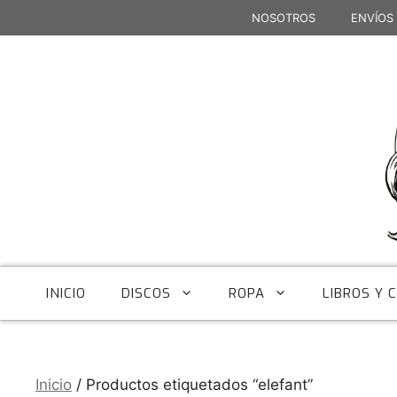
Saltar
NOSOTROS
ENVÍOS
al
contenido
INICIO
DISCOS
ROPA
LIBROS Y 
Inicio
/ Productos etiquetados “elefant”