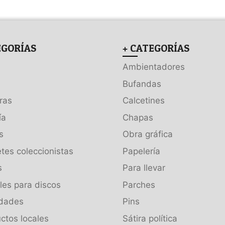
EGORÍAS
+ CATEGORÍAS
Ambientadores
Bufandas
ras
Calcetines
ía
Chapas
s
Obra gráfica
tes coleccionistas
Papelería
s
Para llevar
es para discos
Parches
dades
Pins
ctos locales
Sátira política