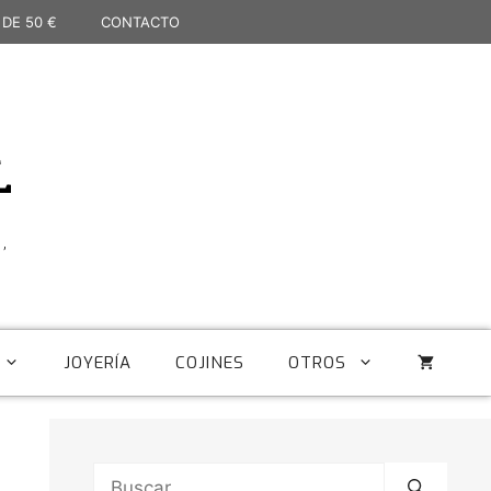
 DE 50 €
CONTACTO
L
,
JOYERÍA
COJINES
OTROS
Buscar: