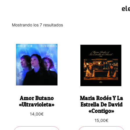
el
Ordenado
Mostrando los 7 resultados
por
los
últimos
Amor Butano
Maria Rodés Y La
«Ultravioleta»
Estrella De David
«Contigo»
14,00
€
15,00
€