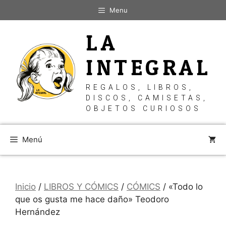
Saltar
Menu
al
contenido
LA
INTEGRAL
REGALOS, LIBROS,
DISCOS, CAMISETAS,
OBJETOS CURIOSOS
Menú
Inicio
/
LIBROS Y CÓMICS
/
CÓMICS
/ «Todo lo
que os gusta me hace daño» Teodoro
Hernández