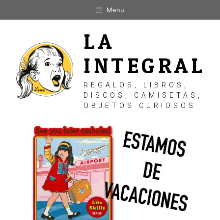
Saltar
Menu
al
contenido
LA
INTEGRAL
REGALOS, LIBROS,
DISCOS, CAMISETAS,
OBJETOS CURIOSOS