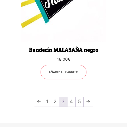
Banderín MALASAÑA negro
18,00
€
AÑADIR AL CARRITO
←
1
2
3
4
5
→