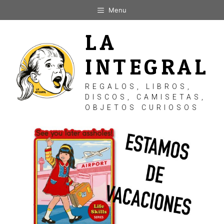
Saltar
Menu
al
contenido
LA
INTEGRAL
REGALOS, LIBROS,
DISCOS, CAMISETAS,
OBJETOS CURIOSOS