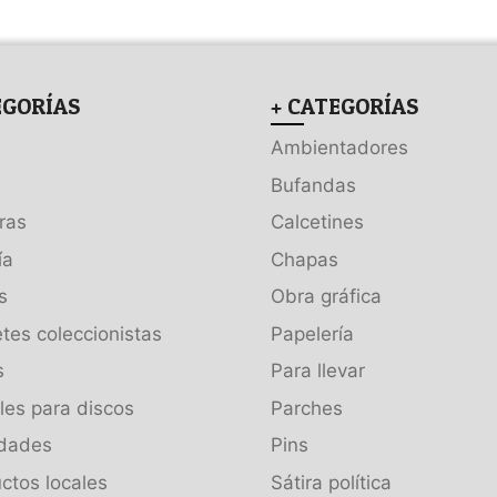
EGORÍAS
+ CATEGORÍAS
Ambientadores
Bufandas
ras
Calcetines
ía
Chapas
s
Obra gráfica
tes coleccionistas
Papelería
s
Para llevar
es para discos
Parches
dades
Pins
ctos locales
Sátira política