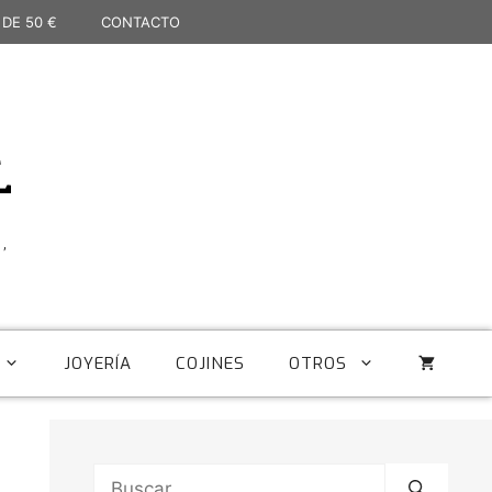
 DE 50 €
CONTACTO
L
,
JOYERÍA
COJINES
OTROS
Buscar: