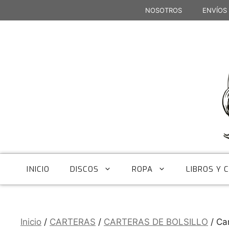
Saltar
NOSOTROS
ENVÍOS
al
contenido
INICIO
DISCOS
ROPA
LIBROS Y 
Inicio
/
CARTERAS
/
CARTERAS DE BOLSILLO
/ Ca