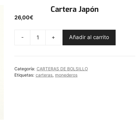
Cartera Japón
26,00
€
-
+
Añadir al carrito
Cartera
Japón
cantidad
Categoría:
CARTERAS DE BOLSILLO
Etiquetas:
carteras
,
monederos