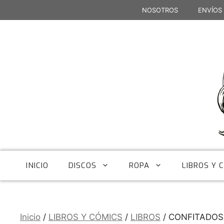
Saltar
NOSOTROS
ENVÍOS
al
contenido
INICIO
DISCOS
ROPA
LIBROS Y 
Inicio
/
LIBROS Y CÓMICS
/
LIBROS
/ CONFITADOS, 