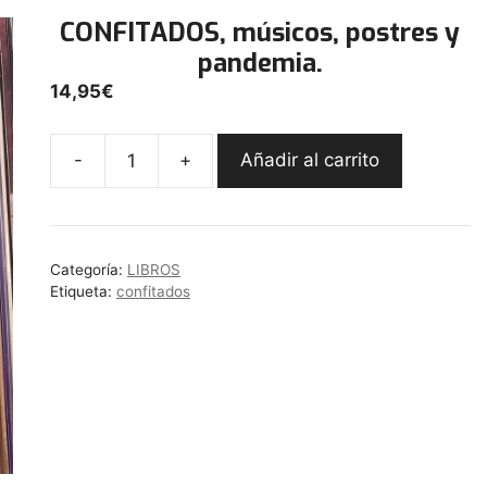
CONFITADOS, músicos, postres y
pandemia.
14,95
€
-
+
Añadir al carrito
CONFITADOS,
músicos,
postres
y
Categoría:
LIBROS
pandemia.
Etiqueta:
confitados
cantidad