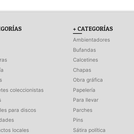
EGORÍAS
+ CATEGORÍAS
Ambientadores
Bufandas
ras
Calcetines
ía
Chapas
s
Obra gráfica
tes coleccionistas
Papelería
s
Para llevar
es para discos
Parches
dades
Pins
ctos locales
Sátira política