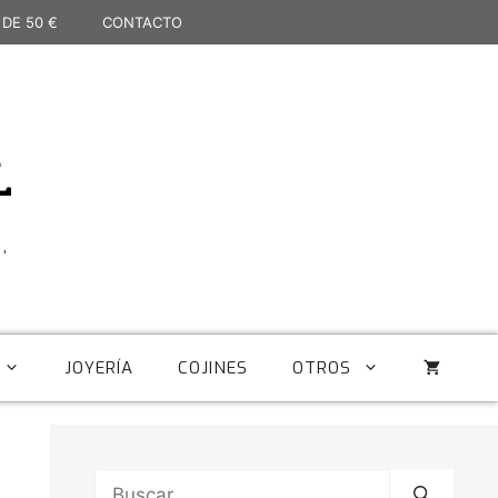
 DE 50 €
CONTACTO
L
,
JOYERÍA
COJINES
OTROS
Buscar: