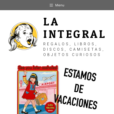
Saltar
Menu
al
contenido
LA
INTEGRAL
REGALOS, LIBROS,
DISCOS, CAMISETAS,
OBJETOS CURIOSOS