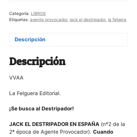
DESTRIPADOR
EN
Categoría:
LIBROS
ESPAÑA
Etiquetas:
agente provocador
,
jack el destripador
,
la felgera
(AGENTE
PROVOCADOR
Descripción
Nº2,
2ª
ÉPOCA)
Descripción
cantidad
VVAA
La Felguera Editorial.
¡Se busca al Destripador!
JACK EL DESTRIPADOR EN ESPAÑA
(nº2 de la
2ª época de Agente Provocador).
Cuando