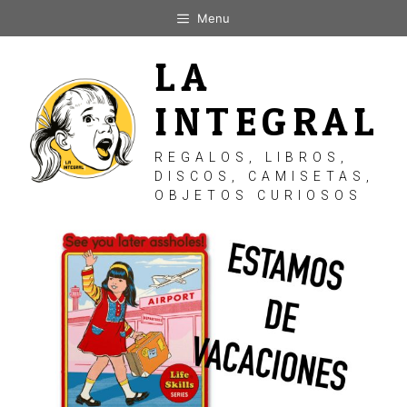
Saltar
Menu
al
contenido
LA
INTEGRAL
REGALOS, LIBROS,
DISCOS, CAMISETAS,
OBJETOS CURIOSOS