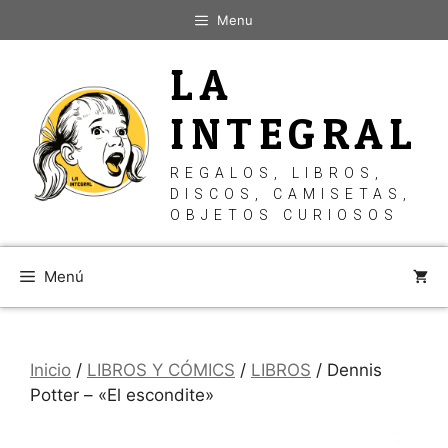
Saltar
Menu
al
contenido
LA
INTEGRAL
REGALOS, LIBROS,
DISCOS, CAMISETAS,
OBJETOS CURIOSOS
Menú
Inicio
/
LIBROS Y CÓMICS
/
LIBROS
/ Dennis
Potter – «El escondite»