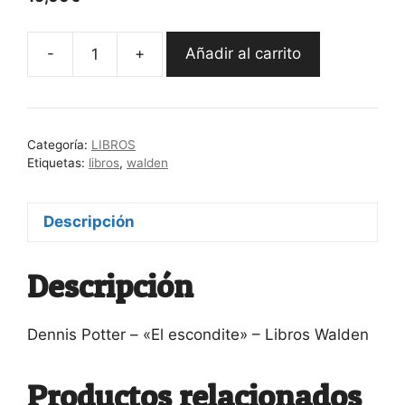
-
+
Añadir al carrito
Dennis
Potter
-
"El
Categoría:
LIBROS
escondite"
Etiquetas:
libros
,
walden
cantidad
Descripción
Descripción
Dennis Potter – «El escondite» – Libros Walden
Productos relacionados