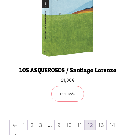
LOS ASQUEROSOS / Santiago Lorenzo
21,00
€
LEER MÁS
←
1
2
3
…
9
10
11
12
13
14