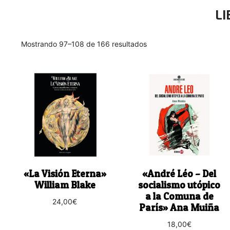
LI
Ordenado
Mostrando 97–108 de 166 resultados
por
los
últimos
«La Visión Eterna»
«André Léo – Del
William Blake
socialismo utópico
a la Comuna de
24,00
€
París» Ana Muiña
18,00
€