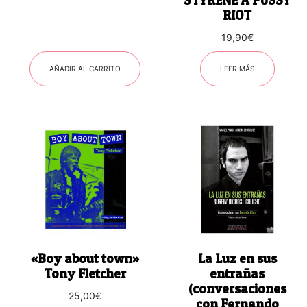
STYRENE A PUSSY
RIOT
19,90
€
AÑADIR AL CARRITO
LEER MÁS
«Boy about town»
La Luz en sus
Tony Fletcher
entrañas
(conversaciones
25,00
€
con Fernando