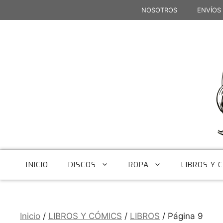
Saltar
NOSOTROS
ENVÍOS
al
contenido
INICIO
DISCOS
ROPA
LIBROS Y 
Inicio
/
LIBROS Y CÓMICS
/
LIBROS
/ Página 9