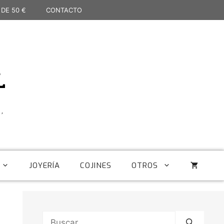
 DE 50 €
CONTACTO
L
,
JOYERÍA
COJINES
OTROS
Buscar: