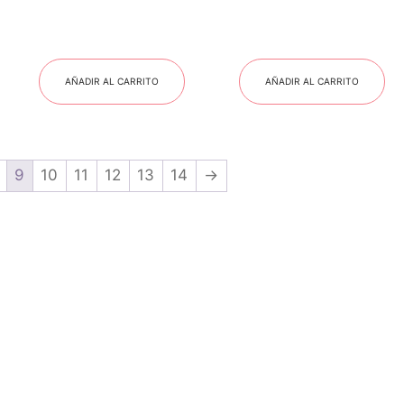
AÑADIR AL CARRITO
AÑADIR AL CARRITO
9
10
11
12
13
14
→