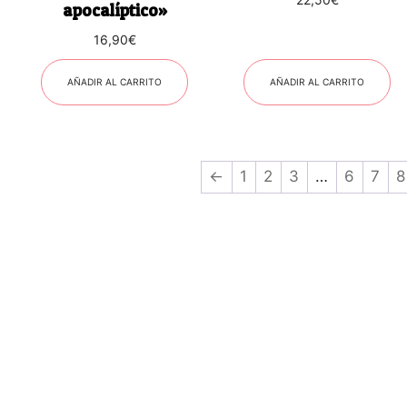
apocalíptico»
16,90
€
AÑADIR AL CARRITO
AÑADIR AL CARRITO
←
1
2
3
…
6
7
8