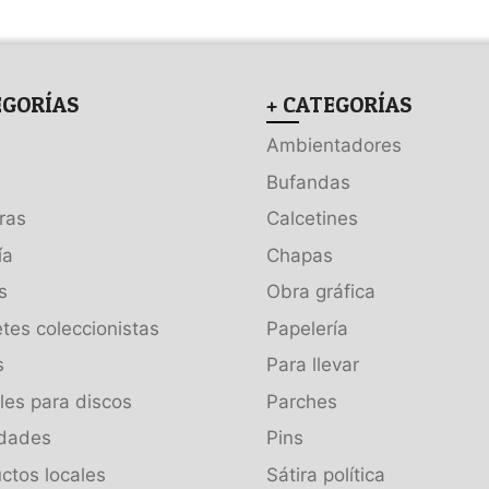
EGORÍAS
+ CATEGORÍAS
Ambientadores
Bufandas
ras
Calcetines
ía
Chapas
s
Obra gráfica
tes coleccionistas
Papelería
s
Para llevar
es para discos
Parches
dades
Pins
ctos locales
Sátira política