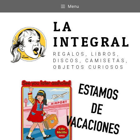
Saltar
Menu
al
contenido
LA
INTEGRAL
REGALOS, LIBROS,
DISCOS, CAMISETAS,
OBJETOS CURIOSOS