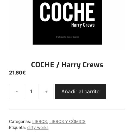
COCHE / Harry Crews
21,60
€
-
+
Añadir al carrito
COCHE
/
Harry
Crews
Categorías:
LIBROS
,
LIBROS Y CÓMICS
cantidad
Etiqueta:
dirty works