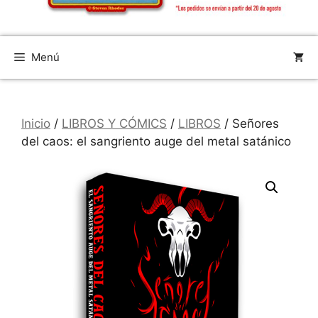
Menú
Inicio
/
LIBROS Y CÓMICS
/
LIBROS
/ Señores
del caos: el sangriento auge del metal satánico