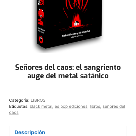
Señores del caos: el sangriento
auge del metal satánico
Categoría:
LIBROS
Etiquetas:
black metal
,
es pop ediciones
,
libros
,
señores del
caos
Descripción