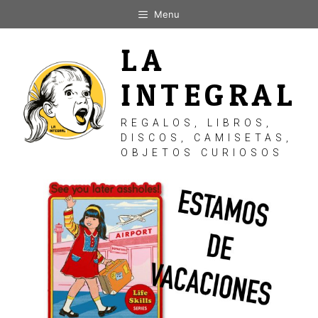
Saltar
Menu
al
contenido
LA
INTEGRAL
REGALOS, LIBROS,
DISCOS, CAMISETAS,
OBJETOS CURIOSOS