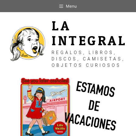
Saltar
Menu
al
contenido
LA
INTEGRAL
REGALOS, LIBROS,
DISCOS, CAMISETAS,
OBJETOS CURIOSOS