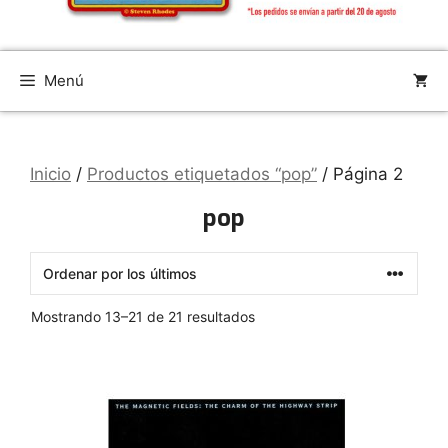
Menú
Inicio
/
Productos etiquetados “pop”
/ Página 2
pop
Ordenado
Mostrando 13–21 de 21 resultados
por
los
últimos