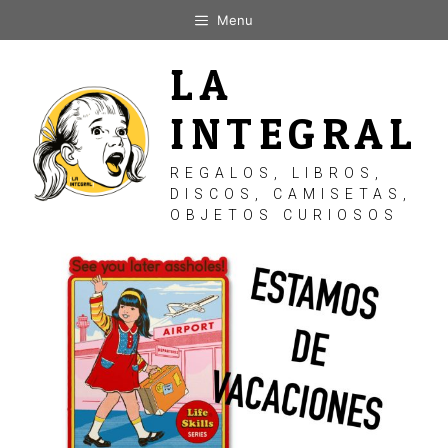
Saltar
Menu
al
contenido
LA
INTEGRAL
REGALOS, LIBROS,
DISCOS, CAMISETAS,
OBJETOS CURIOSOS