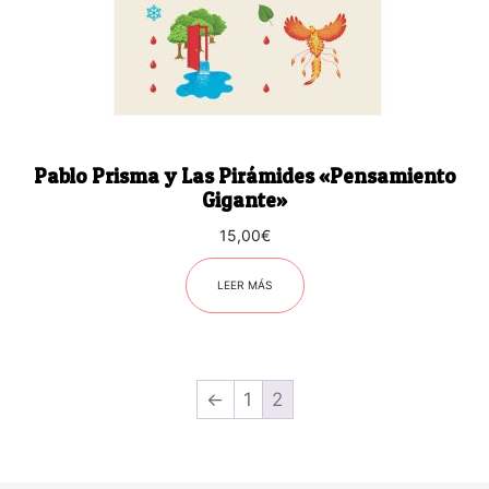
Pablo Prisma y Las Pirámides «Pensamiento
Gigante»
15,00
€
LEER MÁS
←
1
2