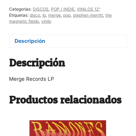
Charm
Categorías:
DISCOS
,
POP / INDIE
,
VINILOS 12"
of
Etiquetas:
disco
,
lp
,
merge
,
pop
,
stephen merritt
,
the
the
magnetic fields
,
vinilo
Highway
Strip"
Descripción
cantidad
Descripción
Merge Records LP
Productos relacionados