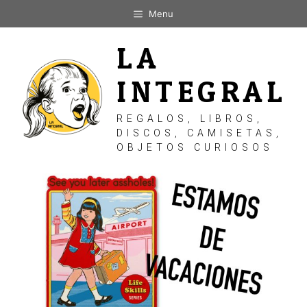
Saltar
Menu
al
contenido
LA
INTEGRAL
REGALOS, LIBROS,
DISCOS, CAMISETAS,
OBJETOS CURIOSOS