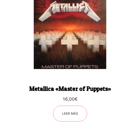
Metallica «Master of Puppets»
16,00
€
LEER MÁS