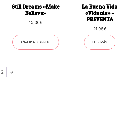
Still Dreams «Make
La Buena Vida
Believe»
«Vidania» –
PREVENTA
15,00
€
21,95
€
AÑADIR AL CARRITO
LEER MÁS
2
→