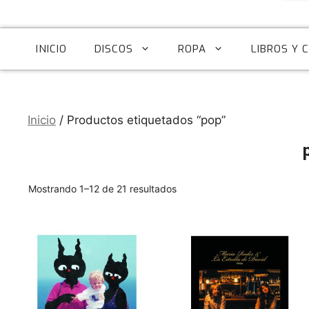
INICIO
DISCOS
ROPA
LIBROS Y 
Inicio
/ Productos etiquetados “pop”
Ordenado
Mostrando 1–12 de 21 resultados
por
los
últimos