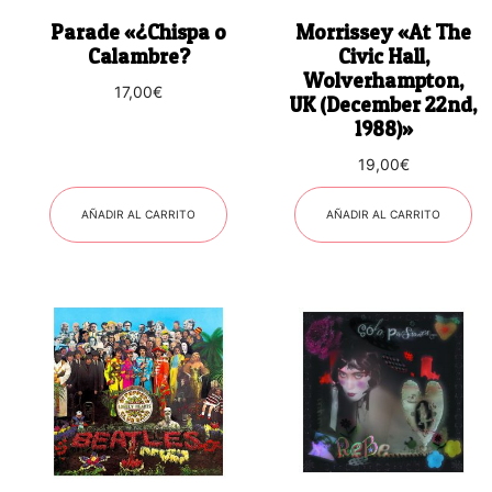
Parade «¿Chispa o
Morrissey «At The
Calambre?
Civic Hall,
Wolverhampton,
17,00
€
UK (December 22nd,
1988)»
19,00
€
AÑADIR AL CARRITO
AÑADIR AL CARRITO