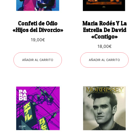
Confeti de Odio
Maria Rodés Y La
«Hijos del Divorcio»
Estrella De David
«Contigo»
19,00
€
18,00
€
AÑADIR AL CARRITO
AÑADIR AL CARRITO