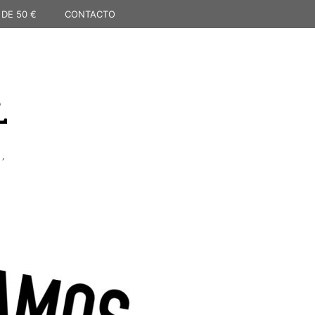
 DE 50 €
CONTACTO
L
,