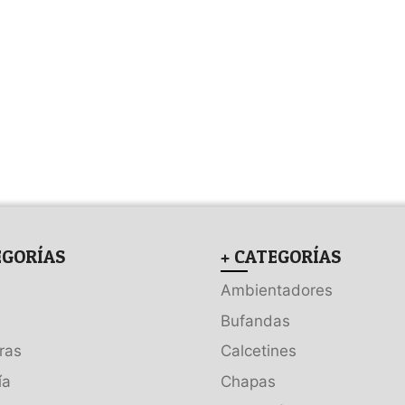
EGORÍAS
+ CATEGORÍAS
Ambientadores
Bufandas
ras
Calcetines
ía
Chapas