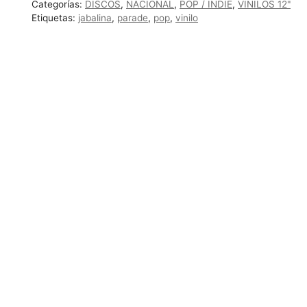
Categorías:
DISCOS
,
NACIONAL
,
POP / INDIE
,
VINILOS 12"
cantidad
Etiquetas:
jabalina
,
parade
,
pop
,
vinilo