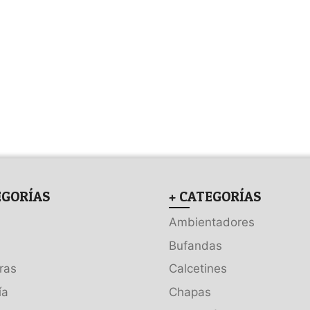
EGORÍAS
+ CATEGORÍAS
Ambientadores
Bufandas
ras
Calcetines
ía
Chapas