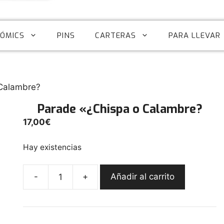
CÓMICS
PINS
CARTERAS
PARA LLEVAR
 Calambre?
Parade «¿Chispa o Calambre?
17,00
€
Hay existencias
-
+
Añadir al carrito
Parade
"¿Chispa
o
Calambre?