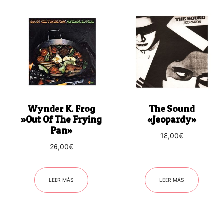
Wynder K. Frog
The Sound
‎»Out Of The Frying
«Jeopardy»
Pan»
18,00
€
26,00
€
LEER MÁS
LEER MÁS