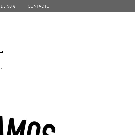
 DE 50 €
CONTACTO
L
,