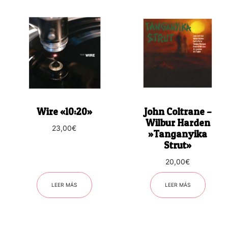
Wire «10:20»
John Coltrane –
Wilbur Harden
23,00
€
‎»Tanganyika
Strut»
20,00
€
LEER MÁS
LEER MÁS