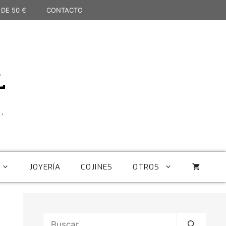
 DE 50 €
CONTACTO
L
,
JOYERÍA
COJINES
OTROS
Buscar: