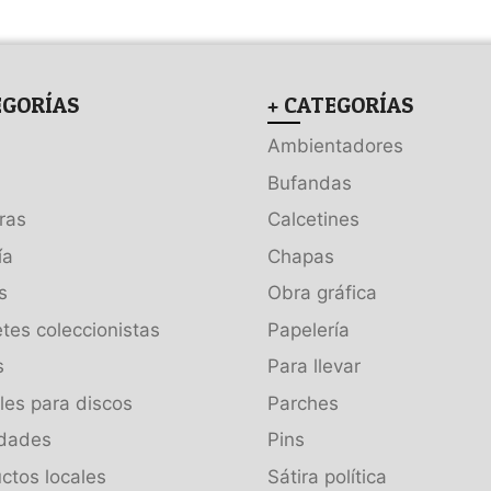
EGORÍAS
+ CATEGORÍAS
Ambientadores
Bufandas
ras
Calcetines
ía
Chapas
s
Obra gráfica
tes coleccionistas
Papelería
s
Para llevar
es para discos
Parches
dades
Pins
ctos locales
Sátira política