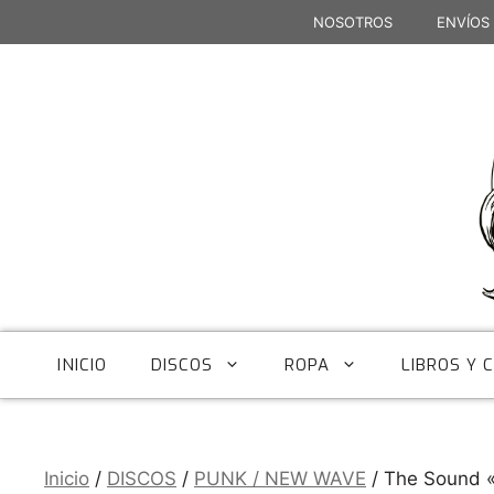
Saltar
NOSOTROS
ENVÍOS
al
contenido
INICIO
DISCOS
ROPA
LIBROS Y 
Inicio
/
DISCOS
/
PUNK / NEW WAVE
/ The Sound 