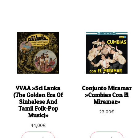
VVAA ‎»Sri Lanka
Conjunto Miramar
(The Golden Era Of
‎»Cumbias Con El
Sinhalese And
Miramar»
Tamil Folk-Pop
23,00
€
Music)»
44,00
€