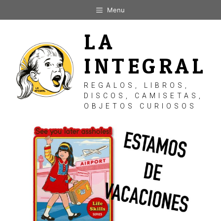
Saltar
Menu
al
contenido
LA
INTEGRAL
REGALOS, LIBROS,
DISCOS, CAMISETAS,
OBJETOS CURIOSOS