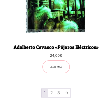
Adalberto Cevasco «Pájaros Eléctricos»
24,00
€
LEER MÁS
1
2
3
→