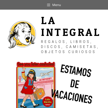
Saltar
Menu
al
contenido
LA
INTEGRAL
REGALOS, LIBROS,
DISCOS, CAMISETAS,
OBJETOS CURIOSOS