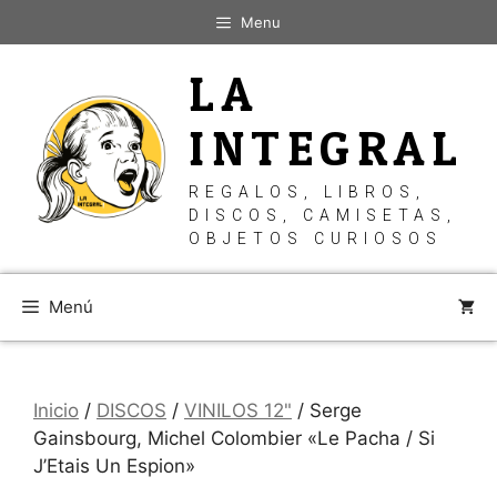
Saltar
Menu
al
contenido
LA
INTEGRAL
REGALOS, LIBROS,
DISCOS, CAMISETAS,
OBJETOS CURIOSOS
Menú
Inicio
/
DISCOS
/
VINILOS 12"
/ Serge
Gainsbourg, Michel Colombier «Le Pacha / Si
J’Etais Un Espion»