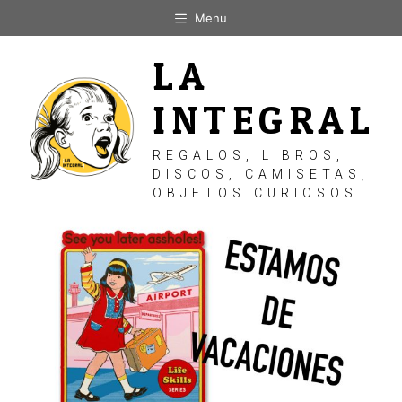
Saltar
Menu
al
contenido
LA
INTEGRAL
REGALOS, LIBROS,
DISCOS, CAMISETAS,
OBJETOS CURIOSOS