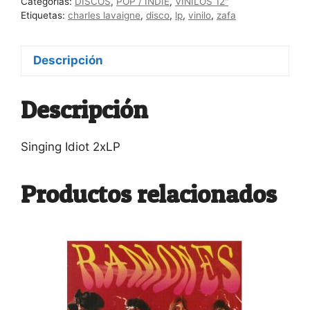
Categorías:
DISCOS
,
POP / INDIE
,
VINILOS 12"
Etiquetas:
charles lavaigne
,
disco
,
lp
,
vinilo
,
zafa
Descripción
Descripción
Singing Idiot 2xLP
Productos relacionados